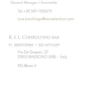
General Manager / Sommelier
Tel:
+39 349-1920619
luca.bacchiega@enoselection.com
R. e L. Consulting sas
P.I.
05824150964
/ SDI W7YVJK9
Via De Gasperi, 27
20853 BIASSONO (MB) - Italy
REL@pec.it