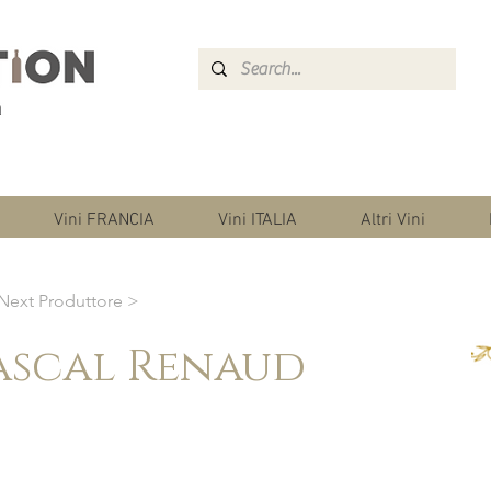
Vini FRANCIA
Vini ITALIA
Altri Vini
Next Produttore >
ascal Renaud