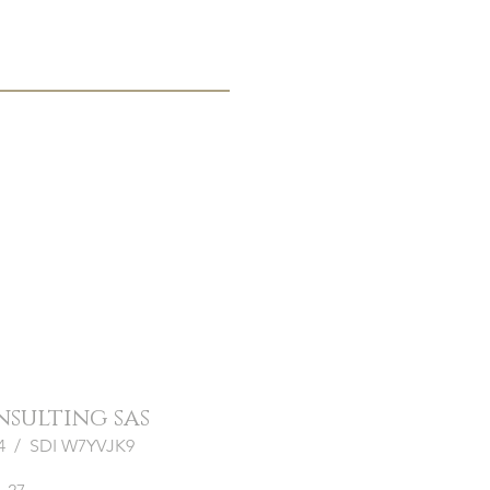
onsulting sas
964 / SDI W7YVJK9