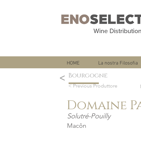
HOME
La nostra Filosofia
Bourgogne
<
< Previous Produttore
Domaine P
Solutré-Pouilly
Macôn