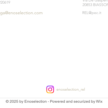
Via De Gasperi
920619
20853 BIASSON
ega@enoselection.com
REL@pec.it
enoselection_rel
© 2025 by Enoselection - Powered and securized by Wix