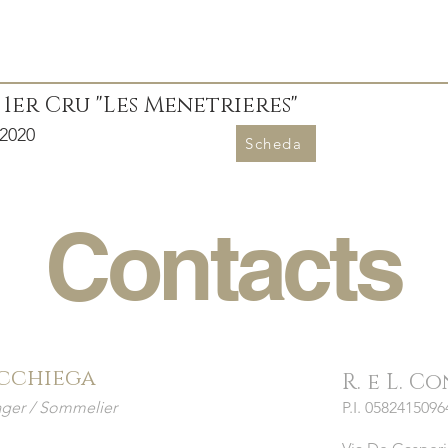
 1er Cru "Les Menetrieres"
2020
Scheda
Contacts
cchiega
R. e L. C
ger / Sommelier
P.I. 05824150