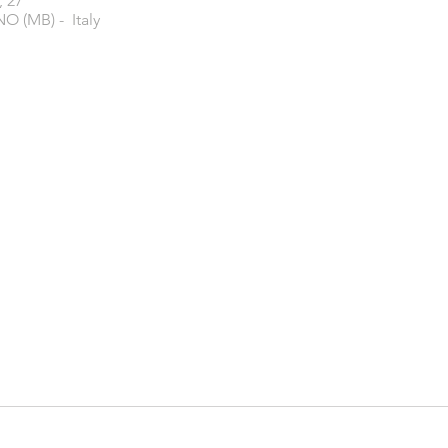
, 27
O (MB) - Italy