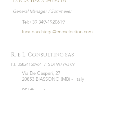
Luca Bacchiega
General Manager / Sommelier
Tel:
+39 349-1920619
luca.bacchiega@enoselection.com
R. e L. Consulting sas
P.I.
05824150964
/ SDI W7YVJK9
Via De Gasperi, 27
20853 BIASSONO (MB) - Italy
REL@pec.it