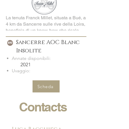
La tenuta Franck Millet, situata a Bué, a
4 km da Sancerre sulle rive della Loira,
beneficia di un know-how che risale a
tre generazioni di proprietari di raccolta.
Sancerre AOC Blanc
L'azienda vinicola è una tenuta di
famiglia rilevata nel 1991 da Franck e
Insolite
Betty Millet attualmente comprende 23
Annate disponibili:
ettari.
2021
Uvaggio:
Scheda
Contacts